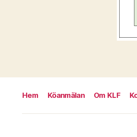
Hem
Köanmälan
Om KLF
K