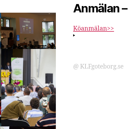
Köanmälan>>
@ KLFgoteborg.se